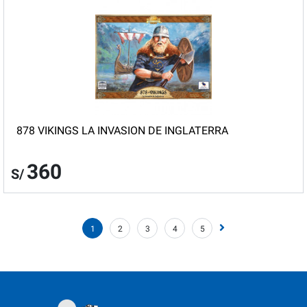
878 VIKINGS LA INVASION DE INGLATERRA
360
S/
1
2
3
4
5