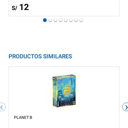
12
S/
PRODUCTOS SIMILARES
‹
PLANET B