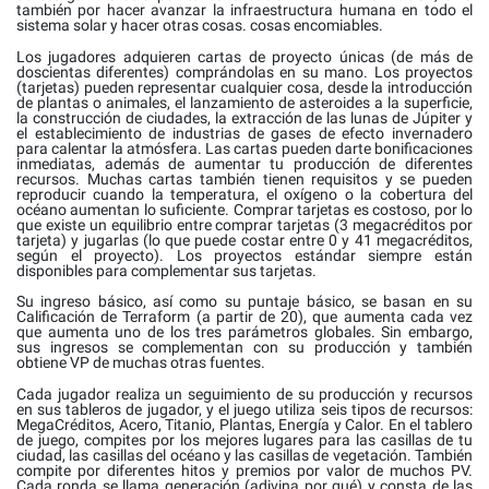
también por hacer avanzar la infraestructura humana en todo el
sistema solar y hacer otras cosas. cosas encomiables.
Los jugadores adquieren cartas de proyecto únicas (de más de
doscientas diferentes) comprándolas en su mano. Los proyectos
(tarjetas) pueden representar cualquier cosa, desde la introducción
de plantas o animales, el lanzamiento de asteroides a la superficie,
la construcción de ciudades, la extracción de las lunas de Júpiter y
el establecimiento de industrias de gases de efecto invernadero
para calentar la atmósfera. Las cartas pueden darte bonificaciones
inmediatas, además de aumentar tu producción de diferentes
recursos. Muchas cartas también tienen requisitos y se pueden
reproducir cuando la temperatura, el oxígeno o la cobertura del
océano aumentan lo suficiente. Comprar tarjetas es costoso, por lo
que existe un equilibrio entre comprar tarjetas (3 megacréditos por
tarjeta) y jugarlas (lo que puede costar entre 0 y 41 megacréditos,
según el proyecto). Los proyectos estándar siempre están
disponibles para complementar sus tarjetas.
Su ingreso básico, así como su puntaje básico, se basan en su
Calificación de Terraform (a partir de 20), que aumenta cada vez
que aumenta uno de los tres parámetros globales. Sin embargo,
sus ingresos se complementan con su producción y también
obtiene VP de muchas otras fuentes.
Cada jugador realiza un seguimiento de su producción y recursos
en sus tableros de jugador, y el juego utiliza seis tipos de recursos:
MegaCréditos, Acero, Titanio, Plantas, Energía y Calor. En el tablero
de juego, compites por los mejores lugares para las casillas de tu
ciudad, las casillas del océano y las casillas de vegetación. También
compite por diferentes hitos y premios por valor de muchos PV.
Cada ronda se llama generación (adivina por qué) y consta de las