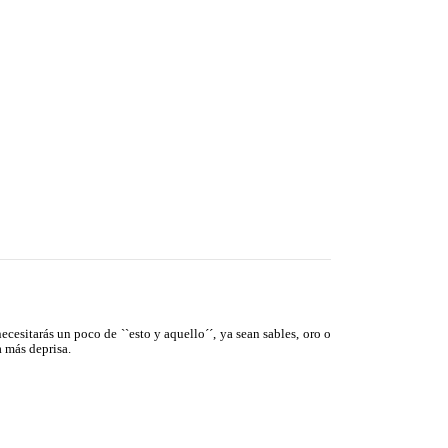
ecesitarás un poco de ``esto y aquello´´, ya sean sables, oro o
a más deprisa.